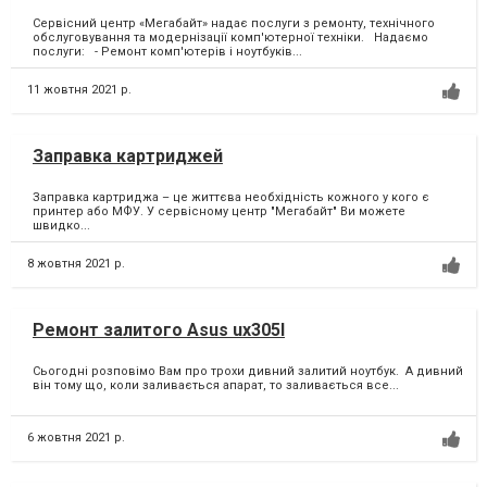
Сервісний центр «Мегабайт» надає послуги з ремонту, технічного
обслуговування та модернізації комп'ютерної техніки. Надаємо
послуги: - Ремонт комп'ютерів і ноутбуків...
11 жовтня 2021 р.
Заправка картриджей
Заправка картриджа – це життєва необхідність кожного у кого є
принтер або МФУ.⁣ У сервісному центр "Мегабайт" Ви можете
швидко...
8 жовтня 2021 р.
Ремонт залитого Asus ux305I
Сьогодні розповімо Вам про трохи дивний залитий ноутбук. ⁣ А дивний
він тому що, коли заливається апарат, то заливається все...
6 жовтня 2021 р.