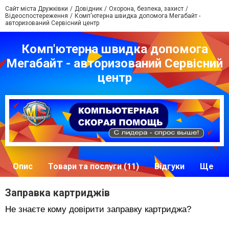
Сайт міста Дружківки
Довідник
Охорона, безпека, захист
Відеоспостереження
Комп'ютерна швидка допомога Мегабайт -
авторизований Сервісний центр
Комп'ютерна швидка допомога
Мегабайт - авторизований Сервісний
центр
Опис
Товари та послуги (11)
Відгуки
Ще
Заправка картриджів
Не знаєте кому довірити заправку картриджа
?