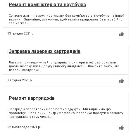
Ремонт комп'ютерів та ноутбуків
Сучасне життя неможливо уявити без комп'ютерів, ноутбуків, та іншої
техніки. Звичайно, всі хочуть, щоб техніка працювала безперебійно,
але на жаль,...
13 грудня 2021 р.
Заправка лазерних картриджів
Лазерні принтери — найпопулярніші принтери в офісах, оскільки
дають високу якість друку і високу швидкість. Важливо знати, що
лазерні картриджі...
7 грудня 2021 р.
Ремонт картриджів
Картридж заправлений але погано друкує? Ми вирішимо цю
проблему! Сервісний центр «Мегабайт» пропонує послуги з ремонту
картриджів, у тому числі...
22 листопада 2021 р.