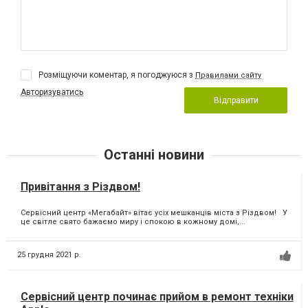
Розміщуючи коментар, я погоджуюся з
Правилами сайту
Авторизуватись
Відправити
Останні новини
Привітання з Різдвом!
Сервісний центр «Мегабайт» вітає усіх мешканців міста з Різдвом! У
це світле свято бажаємо миру і спокою в кожному домі,...
25 грудня 2021 р.
Сервісний центр починає прийом в ремонт техніки