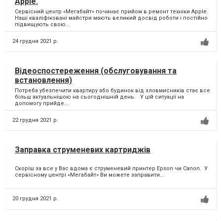
Apple.
Сервісний центр «Мегабайт» починає прийом в ремонт техніки Apple.
Наші кваліфіковані майстри мають великий досвід роботи і постійно
підвищують свою...
24 грудня 2021 р.
Відеоспостереження (обслуговування та
встановлення)
Потреба убезпечити квартиру або будинок від зловмисників стає все
більш актуальнішою на сьогоднішній день. У цій ситуації на
допомогу прийде...
22 грудня 2021 р.
Заправка струменевих картриджів
Скоріш за все у Вас вдома є струменевий принтер Epson чи Canon. ⁣ У
сервісному центрі «Мегабайт» Ви можете заправити...
20 грудня 2021 р.