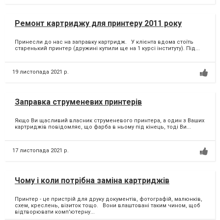
Ремонт картриджу для принтеру 2011 року
Принесли до нас на заправку картридж. У клієнта вдома стоїть
старенький принтер (дружині купили ще на 1 курсі інституту). Під...
19 листопада 2021 р.
Заправка струменевих принтерів
Якщо Ви щасливий власник струменевого принтера, а один з Ваших
картриджів повідомляє, що фарба в ньому під кінець, тоді Ви...
17 листопада 2021 р.
Чому і коли потрібна заміна картриджів
Принтер - це пристрій для друку документів, фотографій, малюнків,
схем, креслень, візиток тощо. Вони влаштовані таким чином, щоб
відтворювати комп'ютерну...