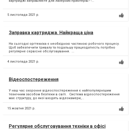
картриджі заправляєте для лазерних принтерів?⁣ -...
5 листопада 2021 р.
Заправка картриджа. Найкраща ціна
На сьогодні оргтехніка є необхідною частиною робочого процесу. ⁣
Щоб забезпечити тривалу та подальшу працездатність потрібно
регулярне сервісне обслуговування. ⁣...
4 листопада 2021 р.
Відеоспостереження
У наш час охоронне відеоспостереження є найпопулярнішим
технічним засобом безпеки в світі. Система відеоспостереження
має структуру, до якої входять відеокамери,...
15 жовтня 2021 р.
Регулярне обслуговування техніки в офісі