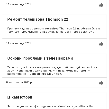
15 листопада 2021 р.
Ремонт телевізора Thomson 22
Принесли до нас в ремонт телевізор Thomson 22, проблема була в
тому, що підсвічування в ньому включається і через секунду...
12 листопада 2021 р.
Основні проблеми з телевізорами
Телевізор, як і інша електротехніка, здатний несподівано вийти з
ладу. Неполадки можуть виникнути незалежно від терміну
використання. Основні проблеми при...
8 листопада 2021 р.
Цікаві історії
Як то раз до нас в офіс подзвонила жінка і запитує:⁣ - Вітаю. Ви