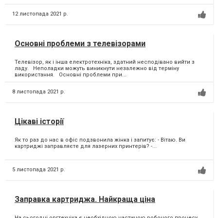
12 листопада 2021 р.
Основні проблеми з телевізорами
Телевізор, як і інша електротехніка, здатний несподівано вийти з
ладу. Неполадки можуть виникнути незалежно від терміну
використання. Основні проблеми при...
8 листопада 2021 р.
Цікаві історії
Як то раз до нас в офіс подзвонила жінка і запитує:⁣ - Вітаю. Ви
картриджі заправляєте для лазерних принтерів?⁣ -...
5 листопада 2021 р.
Заправка картриджа. Найкраща ціна
На сьогодні оргтехніка є необхідною частиною робочого процесу. ⁣