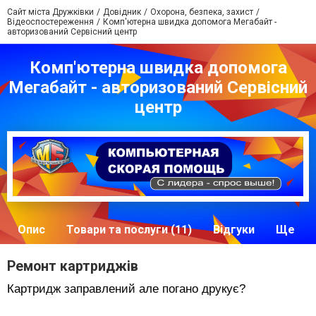
Сайт міста Дружківки
Довідник
Охорона, безпека, захист
Відеоспостереження
Комп'ютерна швидка допомога Мегабайт -
авторизований Сервісний центр
Комп'ютерна швидка допомога
Мегабайт - авторизований Сервісний
центр
Опис
Товари та послуги (11)
Відгуки
Ще
Ремонт картриджів
Картридж заправлений але погано друкує
?