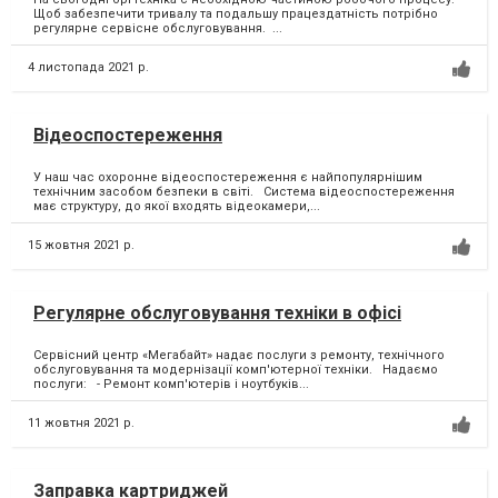
Щоб забезпечити тривалу та подальшу працездатність потрібно
регулярне сервісне обслуговування. ⁣...
4 листопада 2021 р.
Відеоспостереження
У наш час охоронне відеоспостереження є найпопулярнішим
технічним засобом безпеки в світі. Система відеоспостереження
має структуру, до якої входять відеокамери,...
15 жовтня 2021 р.
Регулярне обслуговування техніки в офісі
Сервісний центр «Мегабайт» надає послуги з ремонту, технічного
обслуговування та модернізації комп'ютерної техніки. Надаємо
послуги: - Ремонт комп'ютерів і ноутбуків...
11 жовтня 2021 р.
Заправка картриджей