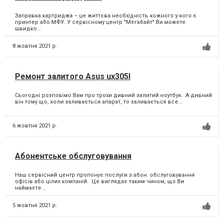
Заправка картриджа – це життєва необхідність кожного у кого є
принтер або МФУ.⁣ У сервісному центр "Мегабайт" Ви можете
швидко...
8 жовтня 2021 р.
Ремонт залитого Asus ux305I
Сьогодні розповімо Вам про трохи дивний залитий ноутбук. ⁣ А дивний
він тому що, коли заливається апарат, то заливається все...
6 жовтня 2021 р.
Абонентське обслуговування
Наш сервісний центр пропонує послуги з абон. обслуговування
офісів або цілих компаній. ⁣ Це виглядає таким чином, що Ви
наймаєте...
5 жовтня 2021 р.