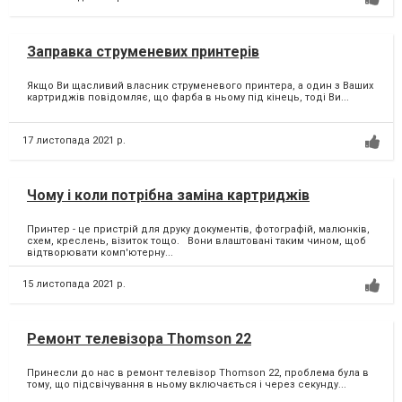
Заправка струменевих принтерів
Якщо Ви щасливий власник струменевого принтера, а один з Ваших
картриджів повідомляє, що фарба в ньому під кінець, тоді Ви...
17 листопада 2021 р.
Чому і коли потрібна заміна картриджів
Принтер - це пристрій для друку документів, фотографій, малюнків,
схем, креслень, візиток тощо. Вони влаштовані таким чином, щоб
відтворювати комп'ютерну...
15 листопада 2021 р.
Ремонт телевізора Thomson 22
Принесли до нас в ремонт телевізор Thomson 22, проблема була в
тому, що підсвічування в ньому включається і через секунду...