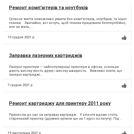
Ремонт комп'ютерів та ноутбуків
Сучасне життя неможливо уявити без комп'ютерів, ноутбуків, та іншої
техніки. Звичайно, всі хочуть, щоб техніка працювала безперебійно,
але на жаль,...
13 грудня 2021 р.
Заправка лазерних картриджів
Лазерні принтери — найпопулярніші принтери в офісах, оскільки
дають високу якість друку і високу швидкість. Важливо знати, що
лазерні картриджі...
7 грудня 2021 р.
Ремонт картриджу для принтеру 2011 року
Принесли до нас на заправку картридж. У клієнта вдома стоїть
старенький принтер (дружині купили ще на 1 курсі інституту). Під...
19 листопада 2021 р.