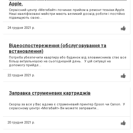
Apple.
Сервісний центр «Мегабайт» починає прийом в ремонт техніки Apple.
Наші кваліфіковані майстри мають великий досвід роботи і постійно
підвищують свою...
24 грудня 2021 р.
Відеоспостереження (обслуговування та
встановлення)
Потреба убезпечити квартиру або будинок від зловмисників стає все
більш актуальнішою на сьогоднішній день. У цій ситуації на
допомогу прийде...
22 грудня 2021 р.
Заправка струменевих картриджів
Скоріш за все у Вас вдома є струменевий принтер Epson чи Canon. ⁣ У
сервісному центрі «Мегабайт» Ви можете заправити...
20 грудня 2021 р.