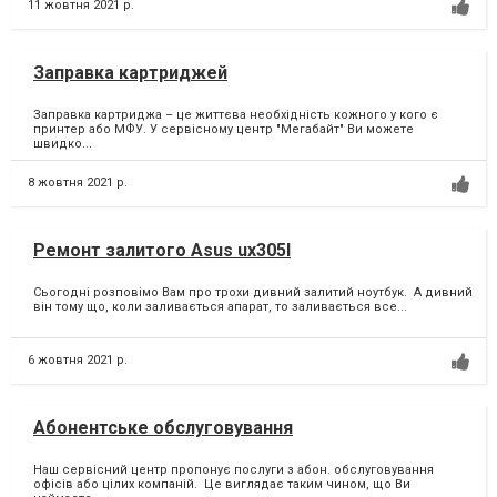
11 жовтня 2021 р.
Заправка картриджей
Заправка картриджа – це життєва необхідність кожного у кого є
принтер або МФУ.⁣ У сервісному центр "Мегабайт" Ви можете
швидко...
8 жовтня 2021 р.
Ремонт залитого Asus ux305I
Сьогодні розповімо Вам про трохи дивний залитий ноутбук. ⁣ А дивний
він тому що, коли заливається апарат, то заливається все...
6 жовтня 2021 р.
Абонентське обслуговування
Наш сервісний центр пропонує послуги з абон. обслуговування
офісів або цілих компаній. ⁣ Це виглядає таким чином, що Ви