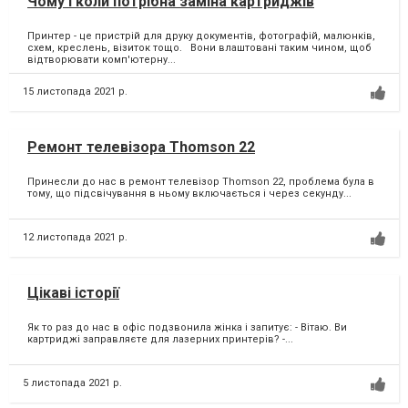
Чому і коли потрібна заміна картриджів
Принтер - це пристрій для друку документів, фотографій, малюнків,
схем, креслень, візиток тощо. Вони влаштовані таким чином, щоб
відтворювати комп'ютерну...
15 листопада 2021 р.
Ремонт телевізора Thomson 22
Принесли до нас в ремонт телевізор Thomson 22, проблема була в
тому, що підсвічування в ньому включається і через секунду...
12 листопада 2021 р.
Цікаві історії
Як то раз до нас в офіс подзвонила жінка і запитує:⁣ - Вітаю. Ви
картриджі заправляєте для лазерних принтерів?⁣ -...
5 листопада 2021 р.