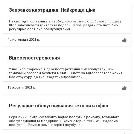
Заправка картриджа. Найкраща ціна
На сьогодні оргтехніка є необхідною частиною робочого процесу. ⁣
Щоб забезпечити тривалу та подальшу працездатність потрібно
регулярне сервісне обслуговування. ⁣...
4 листопада 2021 р.
Відеоспостереження
У наш час охоронне відеоспостереження є найпопулярнішим
технічним засобом безпеки в світі. Система відеоспостереження
має структуру, до якої входять відеокамери,...
15 жовтня 2021 р.
Регулярне обслуговування техніки в офісі
Сервісний центр «Мегабайт» надає послуги з ремонту, технічного
обслуговування та модернізації комп'ютерної техніки. Надаємо
послуги: - Ремонт комп'ютерів і ноутбуків...