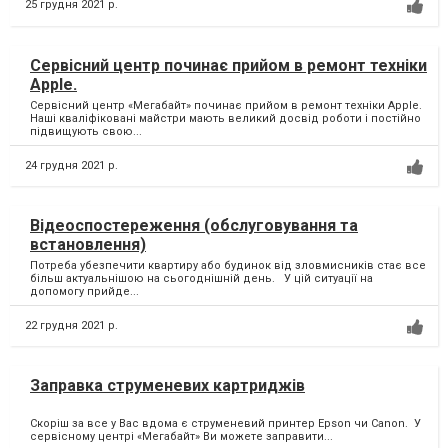
25 грудня 2021 р.
Сервісний центр починає прийом в ремонт техніки
Apple.
Сервісний центр «Мегабайт» починає прийом в ремонт техніки Apple.
Наші кваліфіковані майстри мають великий досвід роботи і постійно
підвищують свою...
24 грудня 2021 р.
Відеоспостереження (обслуговування та
встановлення)
Потреба убезпечити квартиру або будинок від зловмисників стає все
більш актуальнішою на сьогоднішній день. У цій ситуації на
допомогу прийде...
22 грудня 2021 р.
Заправка струменевих картриджів
Скоріш за все у Вас вдома є струменевий принтер Epson чи Canon. ⁣ У
сервісному центрі «Мегабайт» Ви можете заправити...