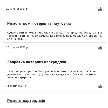
20 грудня 2021 р.
Ремонт комп'ютерів та ноутбуків
Сучасне життя неможливо уявити без комп'ютерів, ноутбуків, та іншої
техніки. Звичайно, всі хочуть, щоб техніка працювала безперебійно,
але на жаль,...
13 грудня 2021 р.
Заправка лазерних картриджів
Лазерні принтери — найпопулярніші принтери в офісах, оскільки
дають високу якість друку і високу швидкість. Важливо знати, що
лазерні картриджі...
7 грудня 2021 р.
Ремонт картриджів