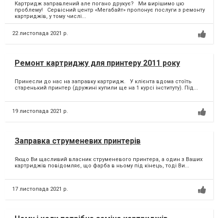
Картридж заправлений але погано друкує? Ми вирішимо цю
проблему! Сервісний центр «Мегабайт» пропонує послуги з ремонту
картриджів, у тому числі...
22 листопада 2021 р.
Ремонт картриджу для принтеру 2011 року
Принесли до нас на заправку картридж. У клієнта вдома стоїть
старенький принтер (дружині купили ще на 1 курсі інституту). Під...
19 листопада 2021 р.
Заправка струменевих принтерів
Якщо Ви щасливий власник струменевого принтера, а один з Ваших
картриджів повідомляє, що фарба в ньому під кінець, тоді Ви...
17 листопада 2021 р.