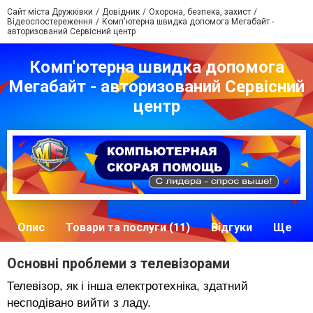
Сайт міста Дружківки
Довідник
Охорона, безпека, захист
Відеоспостереження
Комп'ютерна швидка допомога Мегабайт -
авторизований Сервісний центр
Комп'ютерна швидка допомога
Мегабайт - авторизований Сервісний
центр
Опис
Товари та послуги (11)
Відгуки
Ще
Основні проблеми з телевізорами
Телевізор, як і інша електротехніка, здатний
несподівано вийти з ладу.