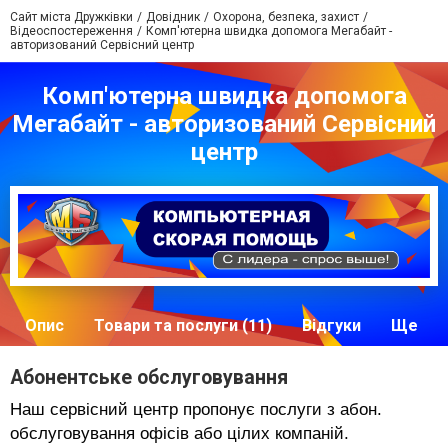
Сайт міста Дружківки
Довідник
Охорона, безпека, захист
Відеоспостереження
Комп'ютерна швидка допомога Мегабайт -
авторизований Сервісний центр
Комп'ютерна швидка допомога
Мегабайт - авторизований Сервісний
центр
Опис
Товари та послуги (11)
Відгуки
Ще
Абонентське обслуговування
Наш сервісний центр пропонує послуги з абон.
обслуговування офісів або цілих компаній.