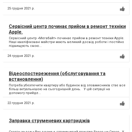
25 грудня 2021 р.
Сервісний центр починає прийом в ремонт техніки
Apple.
Сервісний центр «Мегабайт» починає прийом в ремонт техніки Apple.
Наші кваліфіковані майстри мають великий досвід роботи і постійно
підвищують свою...
24 грудня 2021 р.
Відеоспостереження (обслуговування та
встановлення)
Потреба убезпечити квартиру або будинок від зловмисників стає все
більш актуальнішою на сьогоднішній день. У цій ситуації на
допомогу прийде...
22 грудня 2021 р.
Заправка струменевих картриджів
Скоріш за все у Вас вдома є струменевий принтер Epson чи Canon. ⁣ У