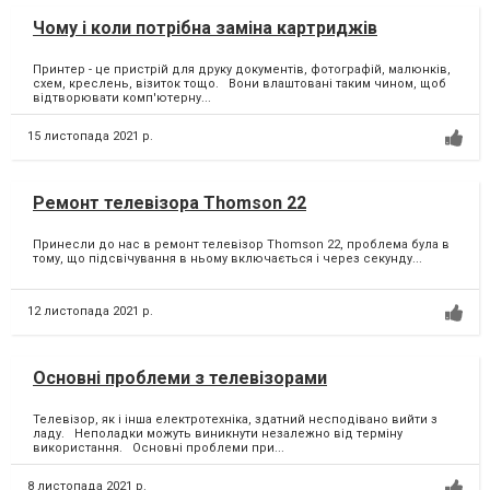
Чому і коли потрібна заміна картриджів
Принтер - це пристрій для друку документів, фотографій, малюнків,
схем, креслень, візиток тощо. Вони влаштовані таким чином, щоб
відтворювати комп'ютерну...
15 листопада 2021 р.
Ремонт телевізора Thomson 22
Принесли до нас в ремонт телевізор Thomson 22, проблема була в
тому, що підсвічування в ньому включається і через секунду...
12 листопада 2021 р.
Основні проблеми з телевізорами
Телевізор, як і інша електротехніка, здатний несподівано вийти з
ладу. Неполадки можуть виникнути незалежно від терміну
використання. Основні проблеми при...
8 листопада 2021 р.