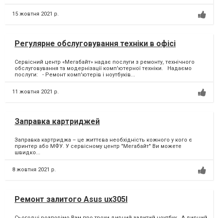
15 жовтня 2021 р.
Регулярне обслуговування техніки в офісі
Сервісний центр «Мегабайт» надає послуги з ремонту, технічного
обслуговування та модернізації комп'ютерної техніки. Надаємо
послуги: - Ремонт комп'ютерів і ноутбуків...
11 жовтня 2021 р.
Заправка картриджей
Заправка картриджа – це життєва необхідність кожного у кого є
принтер або МФУ.⁣ У сервісному центр "Мегабайт" Ви можете
швидко...
8 жовтня 2021 р.
Ремонт залитого Asus ux305I
Сьогодні розповімо Вам про трохи дивний залитий ноутбук. ⁣ А дивний