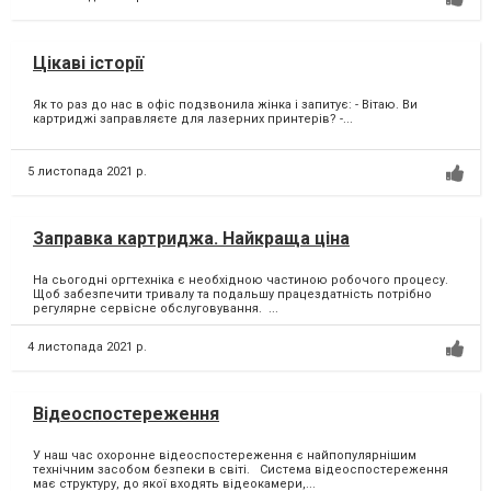
Цікаві історії
Як то раз до нас в офіс подзвонила жінка і запитує:⁣ - Вітаю. Ви
картриджі заправляєте для лазерних принтерів?⁣ -...
5 листопада 2021 р.
Заправка картриджа. Найкраща ціна
На сьогодні оргтехніка є необхідною частиною робочого процесу. ⁣
Щоб забезпечити тривалу та подальшу працездатність потрібно
регулярне сервісне обслуговування. ⁣...
4 листопада 2021 р.
Відеоспостереження
У наш час охоронне відеоспостереження є найпопулярнішим
технічним засобом безпеки в світі. Система відеоспостереження
має структуру, до якої входять відеокамери,...