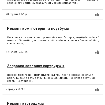
сервісному центрі «Мегабайт» Ви можете заправити...
20 грудня 2021 р.
Ремонт комп'ютерів та ноутбуків
Сучасне життя неможливо уявити без комп'ютерів, ноутбуків, та іншої
техніки. Звичайно, всі хочуть, щоб техніка працювала безперебійно,
але на жаль,...
13 грудня 2021 р.
Заправка лазерних картриджів
Лазерні принтери — найпопулярніші принтери в офісах, оскільки
дають високу якість друку і високу швидкість. Важливо знати, що
лазерні картриджі...
7 грудня 2021 р.
Ремонт картриджів