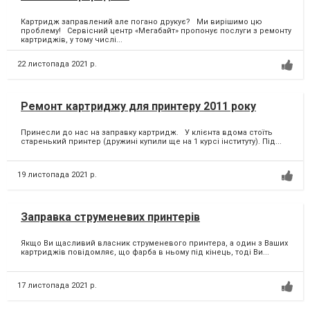
Картридж заправлений але погано друкує? Ми вирішимо цю
проблему! Сервісний центр «Мегабайт» пропонує послуги з ремонту
картриджів, у тому числі...
22 листопада 2021 р.
Ремонт картриджу для принтеру 2011 року
Принесли до нас на заправку картридж. У клієнта вдома стоїть
старенький принтер (дружині купили ще на 1 курсі інституту). Під...
19 листопада 2021 р.
Заправка струменевих принтерів
Якщо Ви щасливий власник струменевого принтера, а один з Ваших
картриджів повідомляє, що фарба в ньому під кінець, тоді Ви...
17 листопада 2021 р.