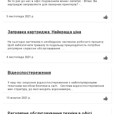
Як то раз до нас в офіс подзвонила жінка і запитує:⁣ - Вітаю. Ви
картриджі заправляєте для лазерних принтерів?⁣ -...
5 листопада 2021 р.
Заправка картриджа. Найкраща ціна
На сьогодні оргтехніка є необхідною частиною робочого процесу. ⁣
Щоб забезпечити тривалу та подальшу працездатність потрібно
регулярне сервісне обслуговування. ⁣...
4 листопада 2021 р.
Відеоспостереження
У наш час охоронне відеоспостереження є найпопулярнішим
технічним засобом безпеки в світі. Система відеоспостереження
має структуру, до якої входять відеокамери,...
15 жовтня 2021 р.
Регулярне обслуговування техніки в офісі