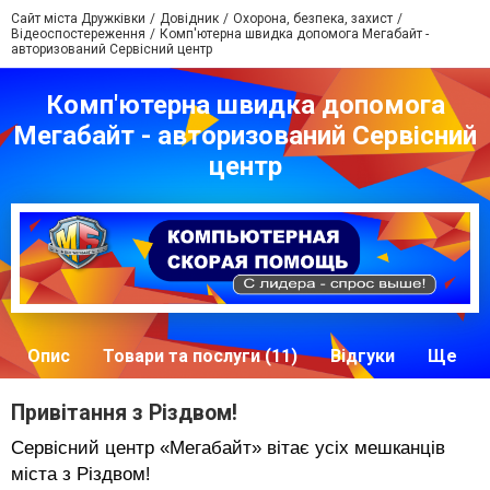
Сайт міста Дружківки
Довідник
Охорона, безпека, захист
Відеоспостереження
Комп'ютерна швидка допомога Мегабайт -
авторизований Сервісний центр
Комп'ютерна швидка допомога
Мегабайт - авторизований Сервісний
центр
Опис
Товари та послуги (11)
Відгуки
Ще
Привітання з Різдвом!
Сервісний центр «Мегабайт» вітає усіх мешканців
міста з Різдвом
!