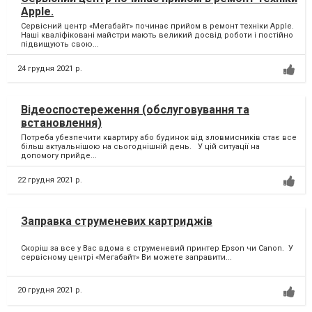
Apple.
Сервісний центр «Мегабайт» починає прийом в ремонт техніки Apple.
Наші кваліфіковані майстри мають великий досвід роботи і постійно
підвищують свою...
24 грудня 2021 р.
Відеоспостереження (обслуговування та
встановлення)
Потреба убезпечити квартиру або будинок від зловмисників стає все
більш актуальнішою на сьогоднішній день. У цій ситуації на
допомогу прийде...
22 грудня 2021 р.
Заправка струменевих картриджів
Скоріш за все у Вас вдома є струменевий принтер Epson чи Canon. ⁣ У
сервісному центрі «Мегабайт» Ви можете заправити...
20 грудня 2021 р.