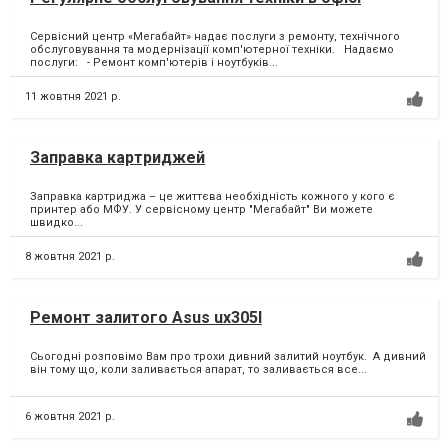
Сервісний центр «Мегабайт» надає послуги з ремонту, технічного
обслуговування та модернізації комп'ютерної техніки. Надаємо
послуги: - Ремонт комп'ютерів і ноутбуків...
11 жовтня 2021 р.
Заправка картриджей
Заправка картриджа – це життєва необхідність кожного у кого є
принтер або МФУ.⁣ У сервісному центр "Мегабайт" Ви можете
швидко...
8 жовтня 2021 р.
Ремонт залитого Asus ux305I
Сьогодні розповімо Вам про трохи дивний залитий ноутбук. ⁣ А дивний
він тому що, коли заливається апарат, то заливається все...
6 жовтня 2021 р.