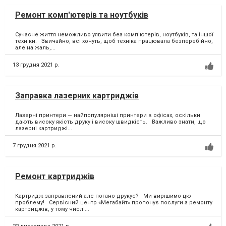
Ремонт комп'ютерів та ноутбуків
Сучасне життя неможливо уявити без комп'ютерів, ноутбуків, та іншої
техніки. Звичайно, всі хочуть, щоб техніка працювала безперебійно,
але на жаль,...
13 грудня 2021 р.
Заправка лазерних картриджів
Лазерні принтери — найпопулярніші принтери в офісах, оскільки
дають високу якість друку і високу швидкість. Важливо знати, що
лазерні картриджі...
7 грудня 2021 р.
Ремонт картриджів
Картридж заправлений але погано друкує? Ми вирішимо цю
проблему! Сервісний центр «Мегабайт» пропонує послуги з ремонту
картриджів, у тому числі...