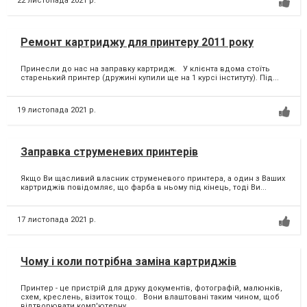
22 листопада 2021 р.
Ремонт картриджу для принтеру 2011 року
Принесли до нас на заправку картридж. У клієнта вдома стоїть
старенький принтер (дружині купили ще на 1 курсі інституту). Під...
19 листопада 2021 р.
Заправка струменевих принтерів
Якщо Ви щасливий власник струменевого принтера, а один з Ваших
картриджів повідомляє, що фарба в ньому під кінець, тоді Ви...
17 листопада 2021 р.
Чому і коли потрібна заміна картриджів
Принтер - це пристрій для друку документів, фотографій, малюнків,
схем, креслень, візиток тощо. Вони влаштовані таким чином, щоб
відтворювати комп'ютерну...