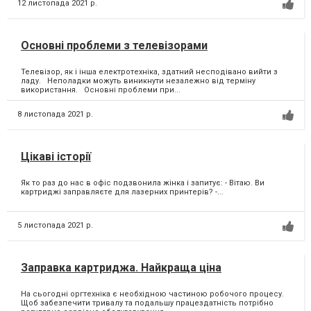
12 листопада 2021 р.
Основні проблеми з телевізорами
Телевізор, як і інша електротехніка, здатний несподівано вийти з
ладу. Неполадки можуть виникнути незалежно від терміну
використання. Основні проблеми при...
8 листопада 2021 р.
Цікаві історії
Як то раз до нас в офіс подзвонила жінка і запитує:⁣ - Вітаю. Ви
картриджі заправляєте для лазерних принтерів?⁣ -...
5 листопада 2021 р.
Заправка картриджа. Найкраща ціна
На сьогодні оргтехніка є необхідною частиною робочого процесу. ⁣
Щоб забезпечити тривалу та подальшу працездатність потрібно