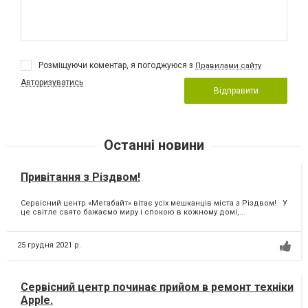
Розміщуючи коментар, я погоджуюся з
Правилами сайту
Авторизуватись
Відправити
Останні новини
Привітання з Різдвом!
Сервісний центр «Мегабайт» вітає усіх мешканців міста з Різдвом! У
це світле свято бажаємо миру і спокою в кожному домі,...
25 грудня 2021 р.
Сервісний центр починає прийом в ремонт техніки
Apple.