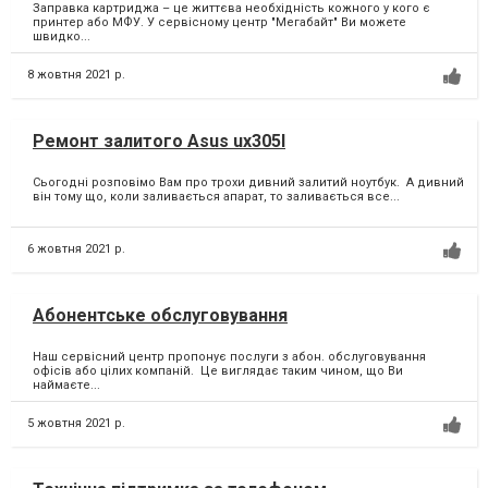
Заправка картриджа – це життєва необхідність кожного у кого є
принтер або МФУ.⁣ У сервісному центр "Мегабайт" Ви можете
швидко...
8 жовтня 2021 р.
Ремонт залитого Asus ux305I
Сьогодні розповімо Вам про трохи дивний залитий ноутбук. ⁣ А дивний
він тому що, коли заливається апарат, то заливається все...
6 жовтня 2021 р.
Абонентське обслуговування
Наш сервісний центр пропонує послуги з абон. обслуговування
офісів або цілих компаній. ⁣ Це виглядає таким чином, що Ви
наймаєте...
5 жовтня 2021 р.