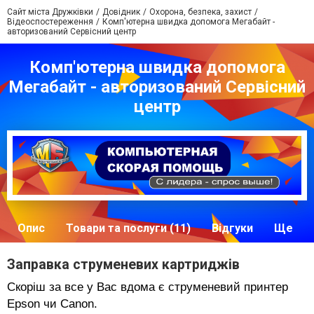
Сайт міста Дружківки
Довідник
Охорона, безпека, захист
Відеоспостереження
Комп'ютерна швидка допомога Мегабайт -
авторизований Сервісний центр
Комп'ютерна швидка допомога
Мегабайт - авторизований Сервісний
центр
Опис
Товари та послуги (11)
Відгуки
Ще
Заправка струменевих картриджів
Скоріш за все у Вас вдома є струменевий принтер
Epson чи Canon.