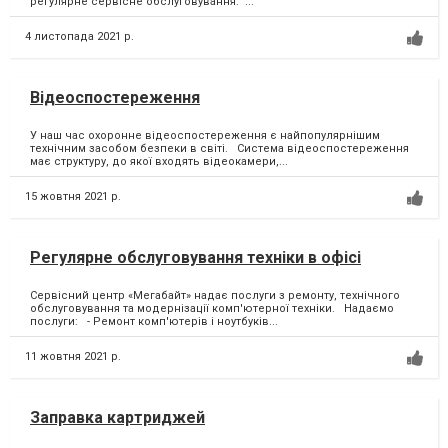
регулярне сервісне обслуговування. ⁣...
4 листопада 2021 р.
Відеоспостереження
У наш час охоронне відеоспостереження є найпопулярнішим
технічним засобом безпеки в світі. Система відеоспостереження
має структуру, до якої входять відеокамери,...
15 жовтня 2021 р.
Регулярне обслуговування техніки в офісі
Сервісний центр «Мегабайт» надає послуги з ремонту, технічного
обслуговування та модернізації комп'ютерної техніки. Надаємо
послуги: - Ремонт комп'ютерів і ноутбуків...
11 жовтня 2021 р.
Заправка картриджей