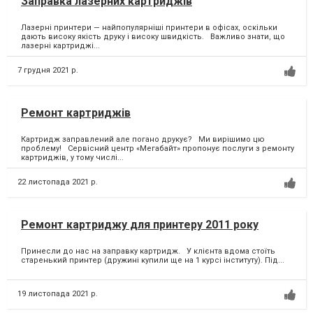
Заправка лазерних картриджів
Лазерні принтери — найпопулярніші принтери в офісах, оскільки
дають високу якість друку і високу швидкість. Важливо знати, що
лазерні картриджі...
7 грудня 2021 р.
Ремонт картриджів
Картридж заправлений але погано друкує? Ми вирішимо цю
проблему! Сервісний центр «Мегабайт» пропонує послуги з ремонту
картриджів, у тому числі...
22 листопада 2021 р.
Ремонт картриджу для принтеру 2011 року
Принесли до нас на заправку картридж. У клієнта вдома стоїть
старенький принтер (дружині купили ще на 1 курсі інституту). Під...
19 листопада 2021 р.