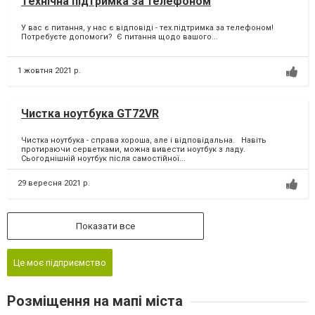
Технічна підтримка за телефоном
У вас є питання, у нас є відповіді - тех.підтримка за телефоном! ⁣
Потребуєте допомоги? ⁣ Є питання щодо вашого...
1 жовтня 2021 р.
Чистка ноутбука GT72VR
Чистка ноутбука - справа хороша, але і відповідальна. Навіть
протираючи серветками, можна вивести ноутбук з ладу.
Сьогоднішній ноутбук після самостійної...
29 вересня 2021 р.
Показати все
Це моє підприємство
Розміщення на мапі міста