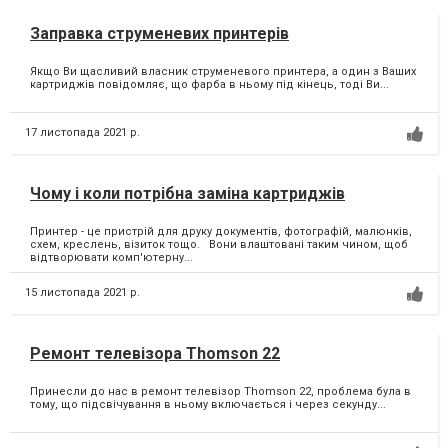
Заправка струменевих принтерів
Якщо Ви щасливий власник струменевого принтера, а один з Ваших
картриджів повідомляє, що фарба в ньому під кінець, тоді Ви...
17 листопада 2021 р.
Чому і коли потрібна заміна картриджів
Принтер - це пристрій для друку документів, фотографій, малюнків,
схем, креслень, візиток тощо. Вони влаштовані таким чином, щоб
відтворювати комп'ютерну...
15 листопада 2021 р.
Ремонт телевізора Thomson 22
Принесли до нас в ремонт телевізор Thomson 22, проблема була в
тому, що підсвічування в ньому включається і через секунду...