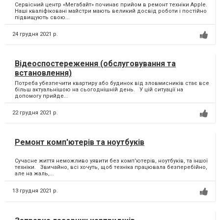
Сервісний центр «Мегабайт» починає прийом в ремонт техніки Apple.
Наші кваліфіковані майстри мають великий досвід роботи і постійно
підвищують свою...
24 грудня 2021 р.
Відеоспостереження (обслуговування та
встановлення)
Потреба убезпечити квартиру або будинок від зловмисників стає все
більш актуальнішою на сьогоднішній день. У цій ситуації на
допомогу прийде...
22 грудня 2021 р.
Ремонт комп'ютерів та ноутбуків
Сучасне життя неможливо уявити без комп'ютерів, ноутбуків, та іншої
техніки. Звичайно, всі хочуть, щоб техніка працювала безперебійно,
але на жаль,...
13 грудня 2021 р.