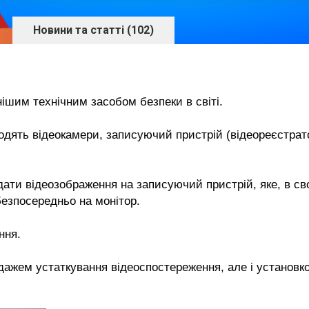
Новини та статті (102)
ішим технічним засобом безпеки в світі.
одять відеокамери, записуючий пристрій (відеореєстрато
ати відеозображення на записуючий пристрій, яке, в св
безпосередньо на монітор.
ння.
дажем устаткування відеоспостереження, але і установ