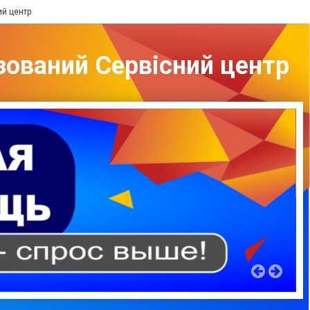
ий центр
зований Сервісний центр