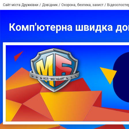
Сайт міста Дружківки
Довідник
Охорона, безпека, захист
Відеоспосте
Комп'ютерна швидка доп