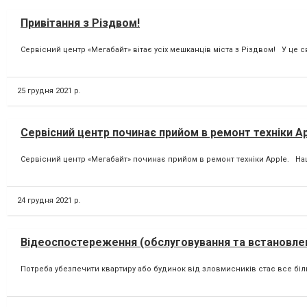
Привітання з Різдвом!
Сервісний центр «Мегабайт» вітає усіх мешканців міста з Різдвом! У це с
25 грудня 2021 р.
Сервісний центр починає прийом в ремонт техніки Ap
Сервісний центр «Мегабайт» починає прийом в ремонт техніки Apple. Наш
24 грудня 2021 р.
Відеоспостереження (обслуговування та встановле
Потреба убезпечити квартиру або будинок від зловмисників стає все біл