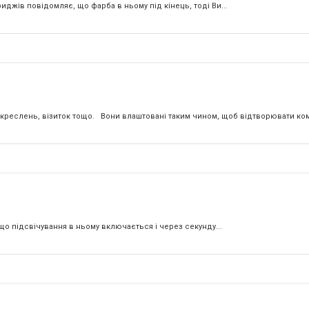
джів повідомляє, що фарба в ньому під кінець, тоді Ви...
, креслень, візиток тощо. Вони влаштовані таким чином, щоб відтворювати ком
о підсвічування в ньому включається і через секунду...