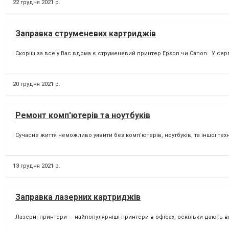
22 грудня 2021 р.
Заправка струменевих картриджів
Скоріш за все у Вас вдома є струменевий принтер Epson чи Canon. ⁣ У сер
20 грудня 2021 р.
Ремонт комп'ютерів та ноутбуків
Сучасне життя неможливо уявити без комп'ютерів, ноутбуків, та іншої тех
13 грудня 2021 р.
Заправка лазерних картриджів
Лазерні принтери — найпопулярніші принтери в офісах, оскільки дають ви