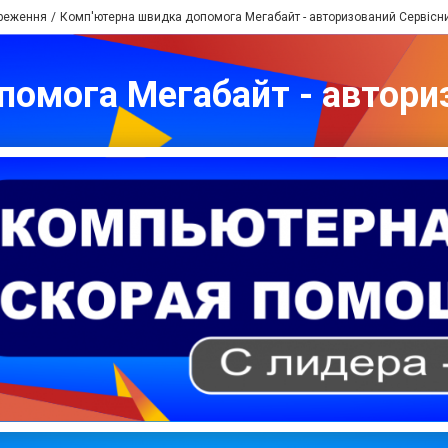
реження
Комп'ютерна швидка допомога Мегабайт - авторизований Сервісн
омога Мегабайт - автори