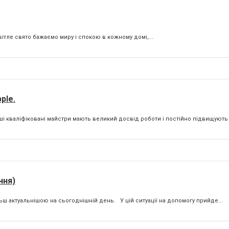
вітле свято бажаємо миру і спокою в кожному домі,...
ple.
і кваліфіковані майстри мають великий досвід роботи і постійно підвищують 
ння)
ьш актуальнішою на сьогоднішній день. У цій ситуації на допомогу прийде...