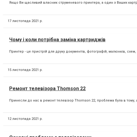
Якщо Ви щасливий власник струменевого принтера, а один з Ваших картри
17 листопада 2021 р.
Чому і коли потрібна заміна картриджів
Принтер - це пристрій для друку документів, фотографій, малюнків, схем
15 листопада 2021 р.
Ремонт телевізора Thomson 22
Принесли до нас в ремонт телевізор Thomson 22, проблема була в тому, щ
12 листопада 2021 р.