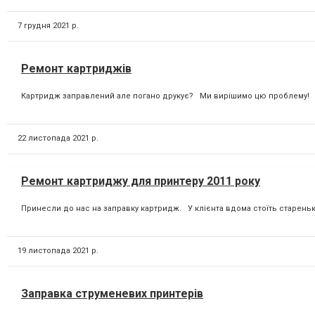
7 грудня 2021 р.
Ремонт картриджів
Картридж заправлений але погано друкує? Ми вирішимо цю проблему! Сер
22 листопада 2021 р.
Ремонт картриджу для принтеру 2011 року
Принесли до нас на заправку картридж. У клієнта вдома стоїть старенький
19 листопада 2021 р.
Заправка струменевих принтерів