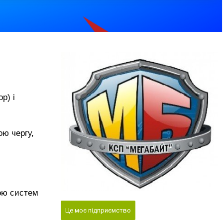
р) і
ою чергу,
кою систем
Це моє підприємство