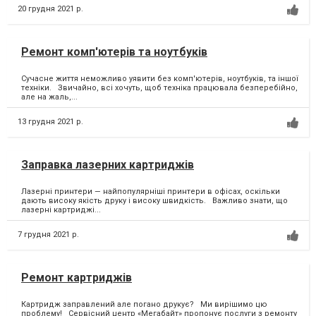
20 грудня 2021 р.
Ремонт комп'ютерів та ноутбуків
Сучасне життя неможливо уявити без комп'ютерів, ноутбуків, та іншої
техніки. Звичайно, всі хочуть, щоб техніка працювала безперебійно,
але на жаль,...
13 грудня 2021 р.
Заправка лазерних картриджів
Лазерні принтери — найпопулярніші принтери в офісах, оскільки
дають високу якість друку і високу швидкість. Важливо знати, що
лазерні картриджі...
7 грудня 2021 р.
Ремонт картриджів
Картридж заправлений але погано друкує? Ми вирішимо цю
проблему! Сервісний центр «Мегабайт» пропонує послуги з ремонту