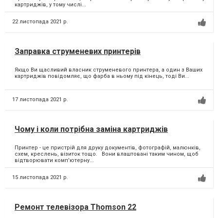
картриджів, у тому числі...
22 листопада 2021 р.
Заправка струменевих принтерів
Якщо Ви щасливий власник струменевого принтера, а один з Ваших
картриджів повідомляє, що фарба в ньому під кінець, тоді Ви...
17 листопада 2021 р.
Чому і коли потрібна заміна картриджів
Принтер - це пристрій для друку документів, фотографій, малюнків,
схем, креслень, візиток тощо. Вони влаштовані таким чином, щоб
відтворювати комп'ютерну...
15 листопада 2021 р.
Ремонт телевізора Thomson 22