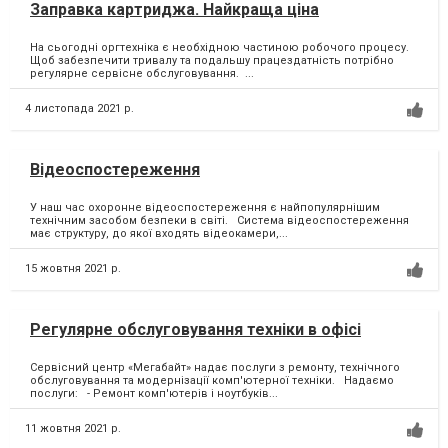
Заправка картриджа. Найкраща ціна
На сьогодні оргтехніка є необхідною частиною робочого процесу. ⁣
Щоб забезпечити тривалу та подальшу працездатність потрібно
регулярне сервісне обслуговування. ⁣...
4 листопада 2021 р.
Відеоспостереження
У наш час охоронне відеоспостереження є найпопулярнішим
технічним засобом безпеки в світі. Система відеоспостереження
має структуру, до якої входять відеокамери,...
15 жовтня 2021 р.
Регулярне обслуговування техніки в офісі
Сервісний центр «Мегабайт» надає послуги з ремонту, технічного
обслуговування та модернізації комп'ютерної техніки. Надаємо
послуги: - Ремонт комп'ютерів і ноутбуків...
11 жовтня 2021 р.