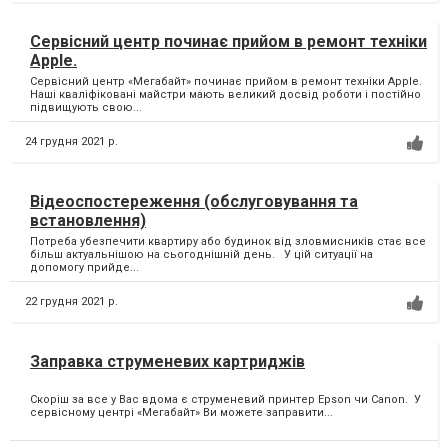
Сервісний центр починає прийом в ремонт техніки
Apple.
Сервісний центр «Мегабайт» починає прийом в ремонт техніки Apple.
Наші кваліфіковані майстри мають великий досвід роботи і постійно
підвищують свою...
24 грудня 2021 р.
Відеоспостереження (обслуговування та
встановлення)
Потреба убезпечити квартиру або будинок від зловмисників стає все
більш актуальнішою на сьогоднішній день. У цій ситуації на
допомогу прийде...
22 грудня 2021 р.
Заправка струменевих картриджів
Скоріш за все у Вас вдома є струменевий принтер Epson чи Canon. ⁣ У
сервісному центрі «Мегабайт» Ви можете заправити...