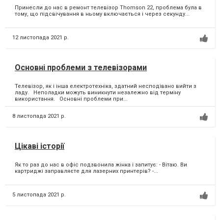
Принесли до нас в ремонт телевізор Thomson 22, проблема була в
тому, що підсвічування в ньому включається і через секунду...
12 листопада 2021 р.
Основні проблеми з телевізорами
Телевізор, як і інша електротехніка, здатний несподівано вийти з
ладу. Неполадки можуть виникнути незалежно від терміну
використання. Основні проблеми при...
8 листопада 2021 р.
Цікаві історії
Як то раз до нас в офіс подзвонила жінка і запитує:⁣ - Вітаю. Ви
картриджі заправляєте для лазерних принтерів?⁣ -...
5 листопада 2021 р.