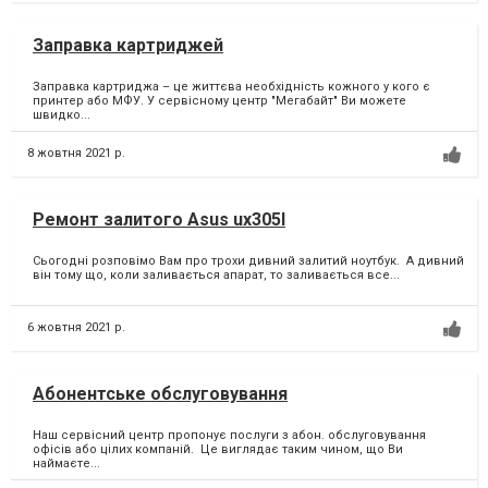
Заправка картриджей
Заправка картриджа – це життєва необхідність кожного у кого є
принтер або МФУ.⁣ У сервісному центр "Мегабайт" Ви можете
швидко...
8 жовтня 2021 р.
Ремонт залитого Asus ux305I
Сьогодні розповімо Вам про трохи дивний залитий ноутбук. ⁣ А дивний
він тому що, коли заливається апарат, то заливається все...
6 жовтня 2021 р.
Абонентське обслуговування
Наш сервісний центр пропонує послуги з абон. обслуговування
офісів або цілих компаній. ⁣ Це виглядає таким чином, що Ви
наймаєте...