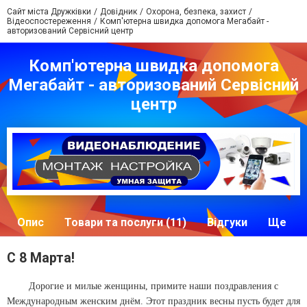
Сайт міста Дружківки
Довідник
Охорона, безпека, захист
Відеоспостереження
Комп'ютерна швидка допомога Мегабайт -
авторизований Сервісний центр
Комп'ютерна швидка допомога
Мегабайт - авторизований Сервісний
центр
Опис
Товари та послуги (11)
Відгуки
Ще
C 8 Марта!
Дорогие и милые женщины, примите наши поздравления с
Международным женским днём. Этот праздник весны пусть будет для