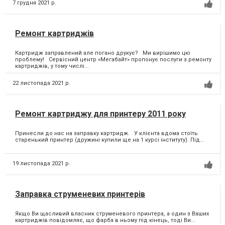
7 грудня 2021 р.
Ремонт картриджів
Картридж заправлений але погано друкує? Ми вирішимо цю
проблему! Сервісний центр «Мегабайт» пропонує послуги з ремонту
картриджів, у тому числі...
22 листопада 2021 р.
Ремонт картриджу для принтеру 2011 року
Принесли до нас на заправку картридж. У клієнта вдома стоїть
старенький принтер (дружині купили ще на 1 курсі інституту). Під...
19 листопада 2021 р.
Заправка струменевих принтерів
Якщо Ви щасливий власник струменевого принтера, а один з Ваших
картриджів повідомляє, що фарба в ньому під кінець, тоді Ви...