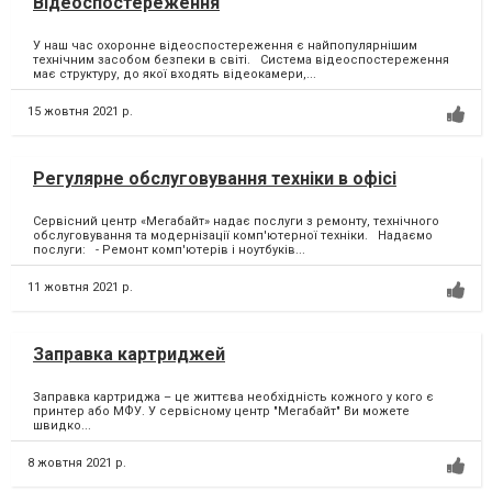
Відеоспостереження
У наш час охоронне відеоспостереження є найпопулярнішим
технічним засобом безпеки в світі. Система відеоспостереження
має структуру, до якої входять відеокамери,...
15 жовтня 2021 р.
Регулярне обслуговування техніки в офісі
Сервісний центр «Мегабайт» надає послуги з ремонту, технічного
обслуговування та модернізації комп'ютерної техніки. Надаємо
послуги: - Ремонт комп'ютерів і ноутбуків...
11 жовтня 2021 р.
Заправка картриджей
Заправка картриджа – це життєва необхідність кожного у кого є
принтер або МФУ.⁣ У сервісному центр "Мегабайт" Ви можете
швидко...
8 жовтня 2021 р.