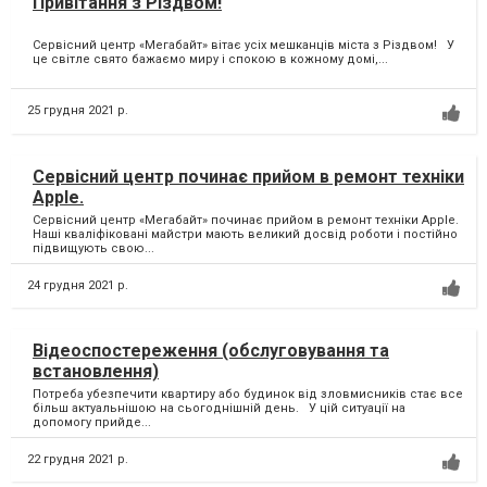
Привітання з Різдвом!
Сервісний центр «Мегабайт» вітає усіх мешканців міста з Різдвом! У
це світле свято бажаємо миру і спокою в кожному домі,...
25 грудня 2021 р.
Сервісний центр починає прийом в ремонт техніки
Apple.
Сервісний центр «Мегабайт» починає прийом в ремонт техніки Apple.
Наші кваліфіковані майстри мають великий досвід роботи і постійно
підвищують свою...
24 грудня 2021 р.
Відеоспостереження (обслуговування та
встановлення)
Потреба убезпечити квартиру або будинок від зловмисників стає все
більш актуальнішою на сьогоднішній день. У цій ситуації на
допомогу прийде...
22 грудня 2021 р.