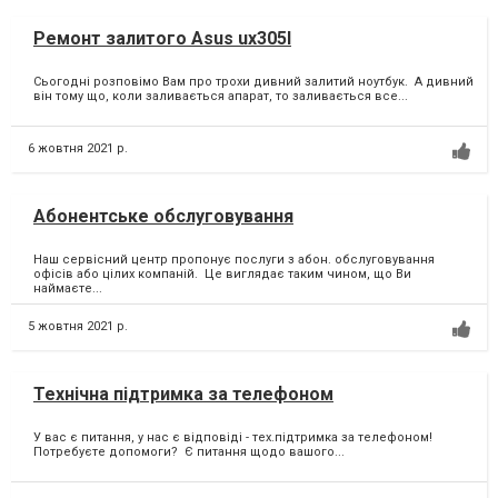
Ремонт залитого Asus ux305I
Сьогодні розповімо Вам про трохи дивний залитий ноутбук. ⁣ А дивний
він тому що, коли заливається апарат, то заливається все...
6 жовтня 2021 р.
Абонентське обслуговування
Наш сервісний центр пропонує послуги з абон. обслуговування
офісів або цілих компаній. ⁣ Це виглядає таким чином, що Ви
наймаєте...
5 жовтня 2021 р.
Технічна підтримка за телефоном
У вас є питання, у нас є відповіді - тех.підтримка за телефоном! ⁣
Потребуєте допомоги? ⁣ Є питання щодо вашого...