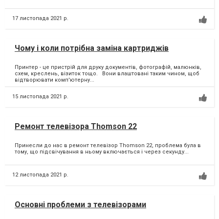
17 листопада 2021 р.
Чому і коли потрібна заміна картриджів
Принтер - це пристрій для друку документів, фотографій, малюнків,
схем, креслень, візиток тощо. Вони влаштовані таким чином, щоб
відтворювати комп'ютерну...
15 листопада 2021 р.
Ремонт телевізора Thomson 22
Принесли до нас в ремонт телевізор Thomson 22, проблема була в
тому, що підсвічування в ньому включається і через секунду...
12 листопада 2021 р.
Основні проблеми з телевізорами