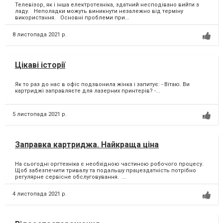
Телевізор, як і інша електротехніка, здатний несподівано вийти з
ладу. Неполадки можуть виникнути незалежно від терміну
використання. Основні проблеми при...
8 листопада 2021 р.
Цікаві історії
Як то раз до нас в офіс подзвонила жінка і запитує:⁣ - Вітаю. Ви
картриджі заправляєте для лазерних принтерів?⁣ -...
5 листопада 2021 р.
Заправка картриджа. Найкраща ціна
На сьогодні оргтехніка є необхідною частиною робочого процесу. ⁣
Щоб забезпечити тривалу та подальшу працездатність потрібно
регулярне сервісне обслуговування. ⁣...
4 листопада 2021 р.