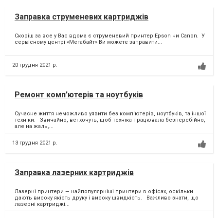
Заправка струменевих картриджів
Скоріш за все у Вас вдома є струменевий принтер Epson чи Canon. ⁣ У
сервісному центрі «Мегабайт» Ви можете заправити...
20 грудня 2021 р.
Ремонт комп'ютерів та ноутбуків
Сучасне життя неможливо уявити без комп'ютерів, ноутбуків, та іншої
техніки. Звичайно, всі хочуть, щоб техніка працювала безперебійно,
але на жаль,...
13 грудня 2021 р.
Заправка лазерних картриджів
Лазерні принтери — найпопулярніші принтери в офісах, оскільки
дають високу якість друку і високу швидкість. Важливо знати, що
лазерні картриджі...