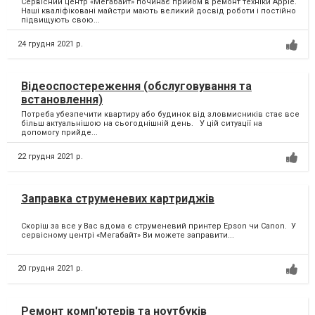
Сервісний центр «Мегабайт» починає прийом в ремонт техніки Apple.
Наші кваліфіковані майстри мають великий досвід роботи і постійно
підвищують свою...
24 грудня 2021 р.
Відеоспостереження (обслуговування та
встановлення)
Потреба убезпечити квартиру або будинок від зловмисників стає все
більш актуальнішою на сьогоднішній день. У цій ситуації на
допомогу прийде...
22 грудня 2021 р.
Заправка струменевих картриджів
Скоріш за все у Вас вдома є струменевий принтер Epson чи Canon. ⁣ У
сервісному центрі «Мегабайт» Ви можете заправити...
20 грудня 2021 р.
Ремонт комп'ютерів та ноутбуків