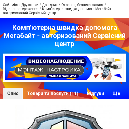
Сайт міста Дружківки
Довідник
Охорона, безпека, захист
Відеоспостереження
Комп'ютерна швидка допомога Мегабайт -
авторизований Сервісний центр
Комп'ютерна швидка допомога
Мегабайт - авторизований Сервісний
центр
Опис
Товари та послуги (11)
Відгуки
Ще