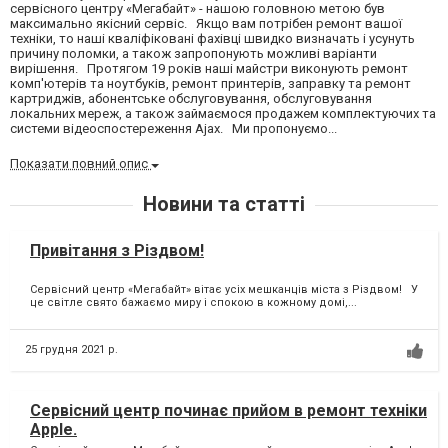
сервісного центру «Мегабайт» - нашою головною метою був
максимально якісний сервіс. Якщо вам потрібен ремонт вашої
техніки, то наші кваліфіковані фахівці швидко визначать і усунуть
причину поломки, а також запропонують можливі варіанти
вирішення. Протягом 19 років наші майстри виконують ремонт
комп'ютерів та ноутбуків, ремонт принтерів, заправку та ремонт
картриджів, абонентське обслуговування, обслуговування
локальних мереж, а також займаємося продажем комплектуючих та
системи відеоспостереження Ajax. Ми пропонуємо...
Показати повний опис
Новини та статті
Привітання з Різдвом!
Сервісний центр «Мегабайт» вітає усіх мешканців міста з Різдвом! У
це світле свято бажаємо миру і спокою в кожному домі,...
25 грудня 2021 р.
Сервісний центр починає прийом в ремонт техніки
Apple.