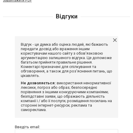
Завантажити PDF
Відгуки
Відгук - це думка або оцінка людей, які бажають
передати досвід або враження іншим
користувачам нашого сайту з обов'язковою
аргументацією залишеного відгука. Це допоможе
багатьом прийняти правильне рішення.
Коментарі призначені для спілкування та
обговорення, а також для роз'яснення питань, що
цікавлять.
Не дозволяється:
використання ненормативної
лексики, погроз або образ; безпосереднє
порівняння з іншими конкуруючими компаніями;
безпідставні заяви, що ображають діяльність
компанії і / або її послуги; розміщення посилань на
сторонні інтернет-ресурси; реклама та
самореклама.
Введіть email: