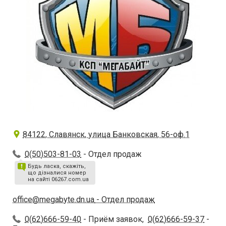
84122, Славянск, улица Банковская, 56-оф.1
0(50)503-81-03
- Отдел продаж
Будь ласка, скажіть,
що дізналися номер
на сайті 06267.com.ua
office@megabyte.dn.ua
- Отдел продаж
0(62)666-59-40
- Приём заявок,
0(62)666-59-37
-