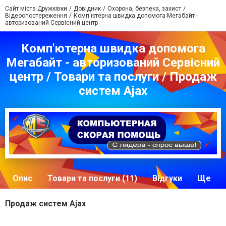
Сайт міста Дружківки
Довідник
Охорона, безпека, захист
Відеоспостереження
Комп'ютерна швидка допомога Мегабайт -
авторизований Сервісний центр
Комп'ютерна швидка допомога
Мегабайт - авторизований Сервісний
центр / Товари та послуги / Продаж
систем Ajax
Опис
Товари та послуги (11)
Відгуки
Ще
Продаж систем Ajax