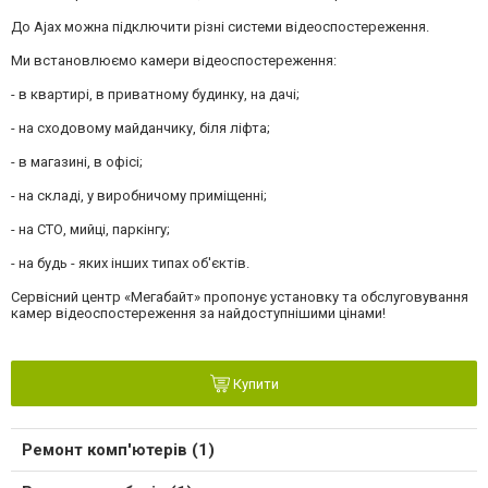
До Ajax можна підключити різні системи відеоспостереження.
Ми встановлюємо камери відеоспостереження:
- в квартирі, в приватному будинку, на дачі;
- на сходовому майданчику, біля ліфта;
- в магазині, в офісі;
- на складі, у виробничому приміщенні;
- на СТО, мийці, паркінгу;
- на будь - яких інших типах об'єктів.
Сервісний центр «Мегабайт» пропонує установку та обслуговування
камер відеоспостереження за найдоступнішими цінами!
Купити
Ремонт комп'ютерів (1)