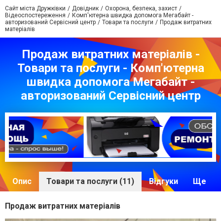
Сайт міста Дружківки
Довідник
Охорона, безпека, захист
Відеоспостереження
Комп'ютерна швидка допомога Мегабайт -
авторизований Сервісний центр
Товари та послуги
Продаж витратних
матеріалів
Продаж витратних матеріалів -
Товари та послуги - Комп'ютерна
швидка допомога Мегабайт -
авторизований Сервісний центр
Опис
Товари та послуги (11)
Відгуки
Ще
Продаж витратних матеріалів