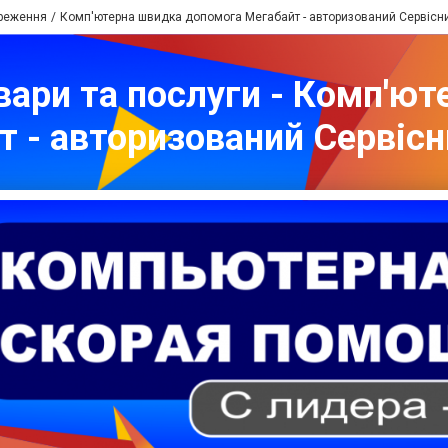
реження
Комп'ютерна швидка допомога Мегабайт - авторизований Сервісн
овари та послуги - Комп'ю
т - авторизований Сервісн