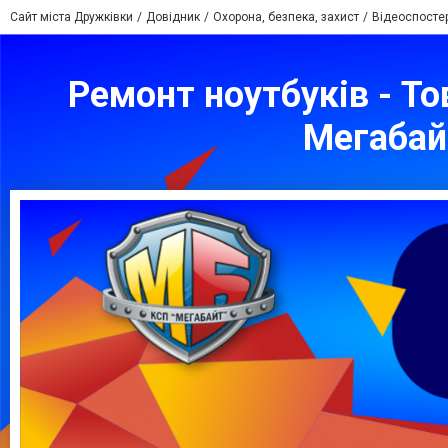
Сайт міста Дружківки
Довідник
Охорона, безпека, захист
Відеоспосте
Ремонт ноутбуків - Т
Мегабай