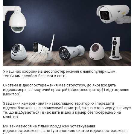
У наш час охоронне відеоспостереження є найпопулярнішим
технічним засобом безпеки в світі.
Система відеоспостереження має структуру, до якої входять
відеокамери, записуючий пристрій (відеореєстратор) і відтворення
(монітор).
Завдання камери - зняти навколишню територію і передати
відеозображення на записуючий пристрій, яке, в свою чергу, записує
те, що відбувається і виводить відео з камер безпосередньо на
монітор.
Ми займаємося не тільки продажем устаткування
відеоспостереження, але і установкою систем відеоспостереження