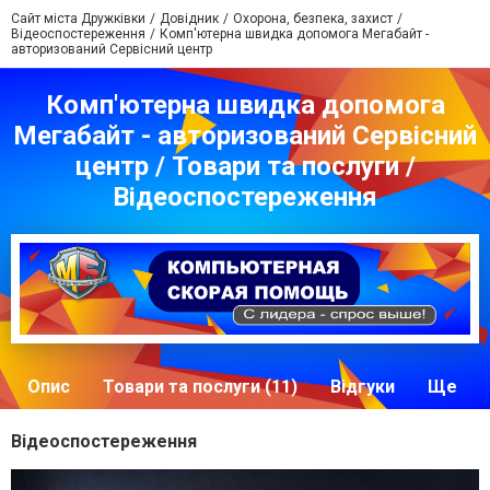
Сайт міста Дружківки
Довідник
Охорона, безпека, захист
Відеоспостереження
Комп'ютерна швидка допомога Мегабайт -
авторизований Сервісний центр
Комп'ютерна швидка допомога
Мегабайт - авторизований Сервісний
центр / Товари та послуги /
Відеоспостереження
Опис
Товари та послуги (11)
Відгуки
Ще
Відеоспостереження